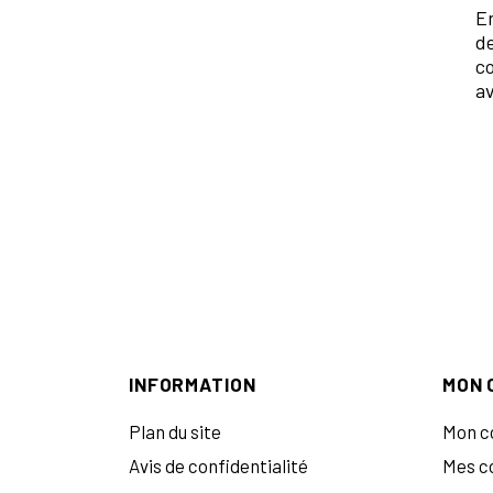
En
de
c
av
INFORMATION
MON 
Plan du site
Mon c
Avis de confidentialité
Mes 